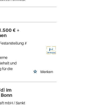
1.500 € +
chen
Festanstellung #
derne
 Gehalt und
 für die
Merken
/d) im
i Bonn
haft mbH
/ Sankt