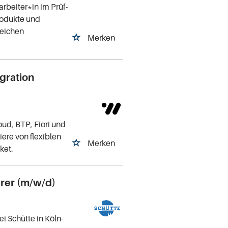
rbeiter*in im Prüf-
rodukte und
reichen
Merken
egration
ud, BTP, Fiori und
iere von flexiblen
Merken
ket.
rer (m/w/d)
 Schütte in Köln-