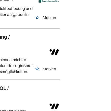
roduktbetreuung und
bilienaufgaben in
Merken
ung /
hineneinrichter
iniumdruckgießerei.
Merken
gsmöglichkeiten.
QL /
kend Developer