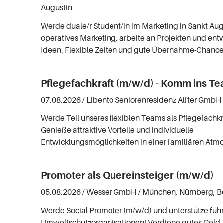
Augustin
Werde duale/r Student/in im Marketing in Sankt Aug
operatives Marketing, arbeite an Projekten und entw
Ideen. Flexible Zeiten und gute Übernahme-Chance
Pflegefachkraft (m/w/d) - Komm ins Te
07.08.2026 /
Libento Seniorenresidenz Alfter GmbH
Werde Teil unseres flexiblen Teams als Pflegefachkraf
Genieße attraktive Vorteile und individuelle
Entwicklungsmöglichkeiten in einer familiären Atm
Promoter als Quereinsteiger (m/w/d)
05.08.2026 /
Wesser GmbH
/ München, Nürnberg, Bo
Werde Social Promoter (m/w/d) und unterstütze führ
Umweltschutzorganisationen! Verdiene gutes Geld,