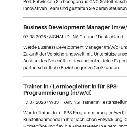
Poll. Entwickeln Sie hochgenaue CNC-Schleifmasch
innovativen Team und gestalten Sie deren Steuerun
Business Development Manager (m/w/
07.08.2026 /
SIGNAL IDUNA Gruppe
/ Deutschland
Werde Business Development Manager (m/w/d) und 
Zukunft der Versicherungswelt mit. Unterstütze un
Ausbau des Geschäftsfeldes und nutze deine Experti
partnerschaftliche Beziehungen zu Großkunden.
Trainer:in / Lernbegleiter:in für SPS-
Programmierung (m/w/d)
17.07.2026 /
WBS TRAINING Trainer:in Festanstellu
Werde Trainer:in für SPS-Programmierung (m/w/d) 
Kursteilnehmende in ihrer fachlichen Entwicklung.
Homeoffice und flexible Arbeitszeiten in einem inn