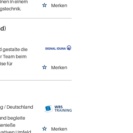
inen in einem
Merken
gstechnik.
d)
gestalte die
ser Team beim
se für
Merken
ng
/ Deutschland
und begleite
 Genieße
Merken
ovativen Umfeld.