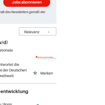
Jobs abonnieren
rhalt des Newsletters gemäß der
w/d)
ationale
twortet die
os der Deutschen
Merken
 weltweit.
-entwicklung
n
/ Bonn