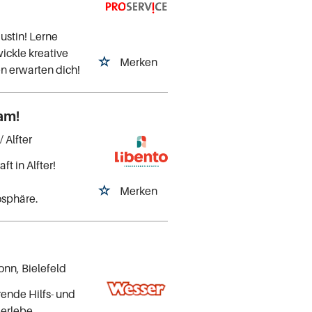
ustin! Lerne
ickle kreative
Merken
n erwarten dich!
am!
/ Alfter
t in Alfter!
Merken
osphäre.
nn, Bielefeld
ende Hilfs- und
 erlebe