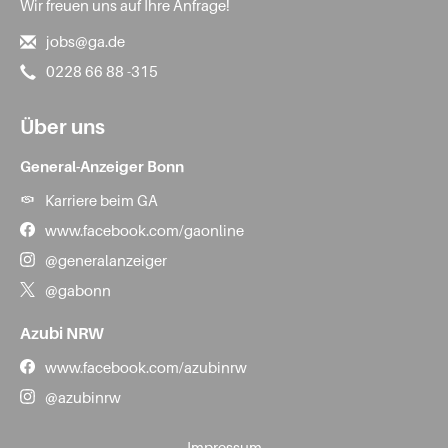
Wir freuen uns auf Ihre Anfrage!
jobs@ga.de
0228 66 88 -315
Über uns
General-Anzeiger Bonn
Karriere beim GA
www.facebook.com/gaonline
@generalanzeiger
@gabonn
Azubi NRW
www.facebook.com/azubinrw
@azubinrw
Impressum