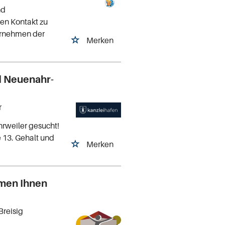
nd
den Kontakt zu
ernehmen der
Merken
d Neuenahr-
r
hrweiler gesucht!
e 13. Gehalt und
Merken
mmen Ihnen
Breisig