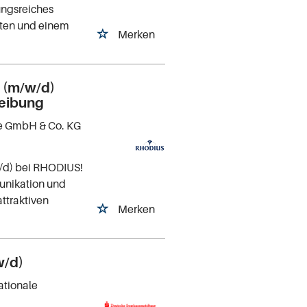
ungsreiches
eiten und einem
Merken
k (m/w/d)
reibung
e GmbH & Co. KG
w/d) bei RHODIUS!
unikation und
ttraktiven
Merken
w/d)
ationale