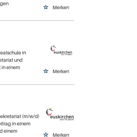
tigen
Merken
ealschule in
etariat und
l in einem
Merken
Sekretariat (m/w/d)
eitrag in einem
nd einem
Merken