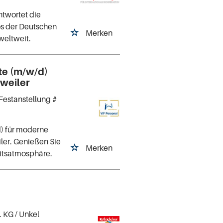
twortet die
os der Deutschen
Merken
 weltweit.
te (m/w/d)
weiler
Festanstellung #
) für moderne
ler. Genießen Sie
Merken
eitsatmosphäre.
. KG
/ Unkel