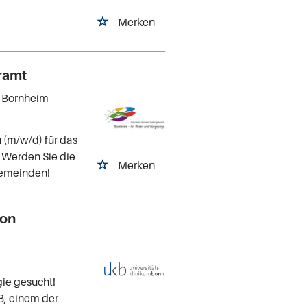
Merken
rramt
 Bornheim-
 (m/w/d) für das
g. Werden Sie die
Merken
gemeinden!
ion
gie gesucht!
B, einem der