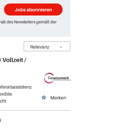
Jobs abonnieren
rhalt des Newsletters gemäß der
Vollzeit /
feratsassistenz
exible
Merken
ch!
)