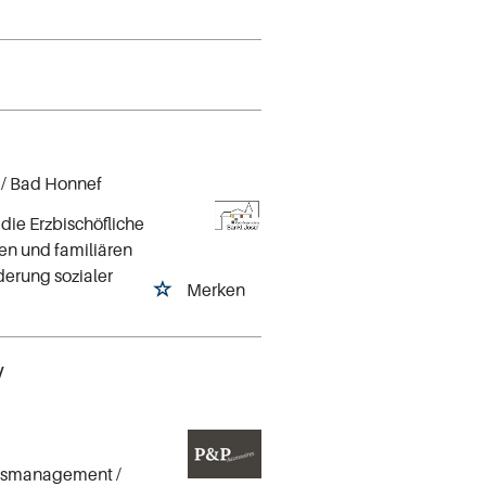
/ Bad Honnef
 die Erzbischöfliche
len und familiären
derung sozialer
Merken
/
agsmanagement /