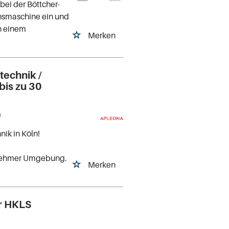
ei der Böttcher-
onsmaschine ein und
n einem
Merken
technik /
bis zu 30
e
nik in Köln!
nehmer Umgebung.
Merken
r HKLS