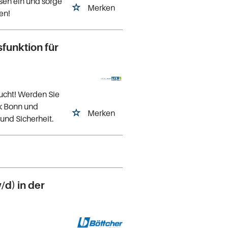
ssen ein und sorge
Merken
en!
sfunktion für
sucht! Werden Sie
ik Bonn und
Merken
 und Sicherheit.
d) in der