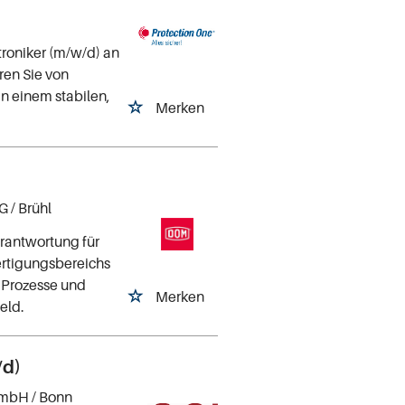
ktroniker (m/w/d) an
eren Sie von
in einem stabilen,
Merken
KG
/ Brühl
erantwortung für
ertigungsbereichs
e Prozesse und
Merken
eld.
/d)
 GmbH
/ Bonn