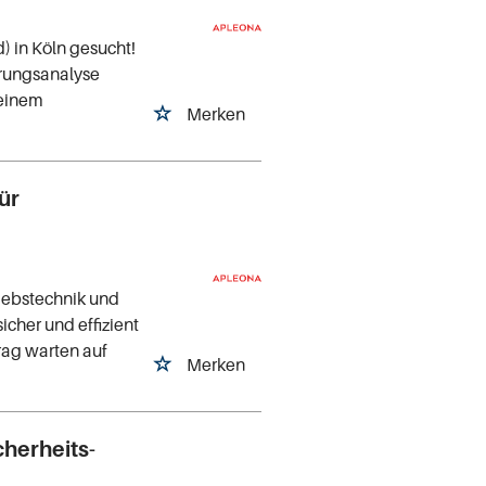
 in Köln gesucht!
örungsanalyse
 einem
Merken
ür
riebstechnik und
cher und effizient
trag warten auf
Merken
cherheits-