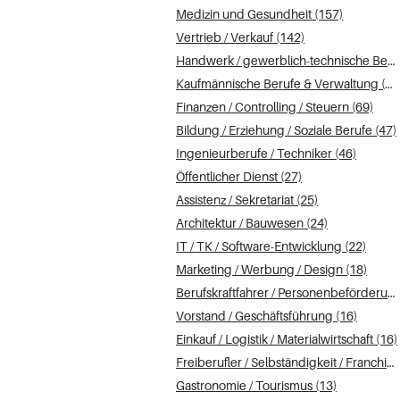
Medizin und Gesundheit (157)
Vertrieb / Verkauf (142)
Handwerk / gewerblich-technische Berufe (141)
Kaufmännische Berufe & Verwaltung (110)
Finanzen / Controlling / Steuern (69)
Bildung / Erziehung / Soziale Berufe (47)
Ingenieurberufe / Techniker (46)
Öffentlicher Dienst (27)
Assistenz / Sekretariat (25)
Architektur / Bauwesen (24)
IT / TK / Software-Entwicklung (22)
Marketing / Werbung / Design (18)
Berufskraftfahrer / Personenbeförderung (Land, Wasser, Luft) (17)
Vorstand / Geschäftsführung (16)
Einkauf / Logistik / Materialwirtschaft (16)
Freiberufler / Selbständigkeit / Franchise (16)
Gastronomie / Tourismus (13)