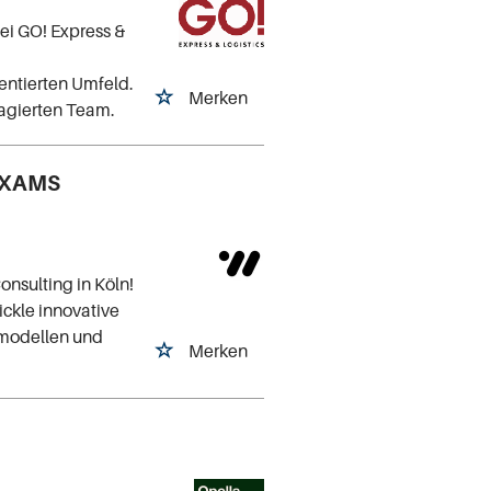
bei GO! Express &
ntierten Umfeld.
Merken
gagierten Team.
/ XAMS
onsulting in Köln!
ickle innovative
tsmodellen und
Merken