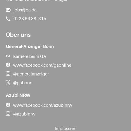
jobs@ga.de
0228 66 88 -315
Über uns
General-Anzeiger Bonn
Karriere beim GA
www.facebook.com/gaonline
@generalanzeiger
@gabonn
Azubi NRW
www.facebook.com/azubinrw
@azubinrw
Impressum