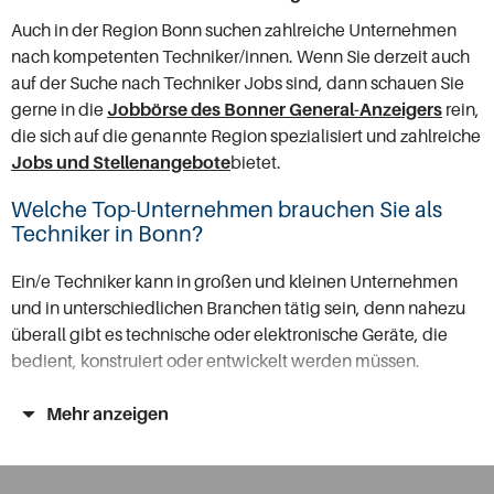
Auch in der Region Bonn suchen zahlreiche Unternehmen
nach kompetenten Techniker/innen. Wenn Sie derzeit auch
auf der Suche nach Techniker Jobs sind, dann schauen Sie
gerne in die
Jobbörse des Bonner General-Anzeigers
rein,
die sich auf die genannte Region spezialisiert und zahlreiche
Jobs und Stellenangebote
bietet.
Welche Top-Unternehmen brauchen Sie als
Techniker in Bonn?
Ein/e Techniker kann in großen und kleinen Unternehmen
und in unterschiedlichen Branchen tätig sein, denn nahezu
überall gibt es technische oder elektronische Geräte, die
bedient, konstruiert oder entwickelt werden müssen.
Wenn Sie folglich derzeit nach Jobs als Techniker in Bonn
Mehr anzeigen
und Umgebung schauen, dann werden Sie schnell merken,
dass viele Arbeitgeber händeringend nach kompetenten
Technikern/innen suchen. Zu diesen Unternehmen gehören