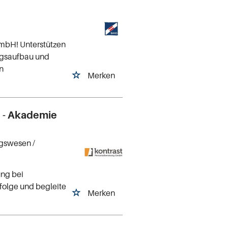
GmbH! Unterstützen
ngsaufbau und
n
Merken
 - Akademie
ngswesen
/
ung bei
folge und begleite
Merken