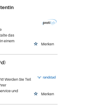
tentIn
e
talte das
 in einem
Merken
/d)
t! Werden Sie Teil
hrer
service und
Merken