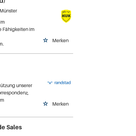
d)
 Münster
 im
e Fähigkeiten im
Merken
m.
tützung unserer
orrespondenz,
em
Merken
de Sales