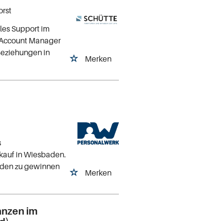
orst
ales Support im
y Account Manager
Beziehungen in
Merken
s
rkauf in Wiesbaden.
unden zu gewinnen
Merken
anzen im