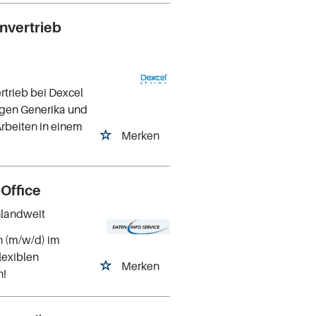
nvertrieb
trieb bei Dexcel
gen Generika und
Arbeiten in einem
Merken
-Office
hlandweit
in (m/w/d) im
flexiblen
Merken
n!