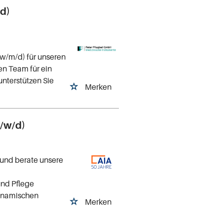
d)
w/m/d) für unseren
en Team für ein
nterstützen Sie
Merken
m/w/d)
 und berate unsere
nd Pflege
ynamischen
Merken