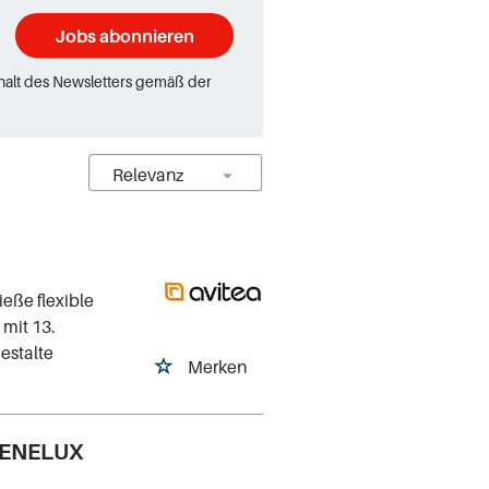
Jobs abonnieren
rhalt des Newsletters gemäß der
eße flexible
 mit 13.
estalte
Merken
 BENELUX