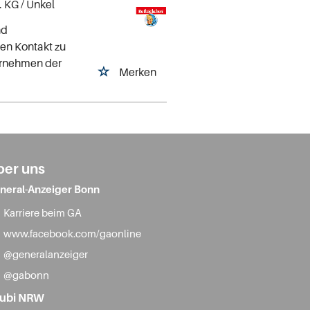
. KG
/ Unkel
nd
den Kontakt zu
ernehmen der
Merken
ber uns
neral-Anzeiger Bonn
Karriere beim GA
www.facebook.com/gaonline
@generalanzeiger
@gabonn
ubi NRW