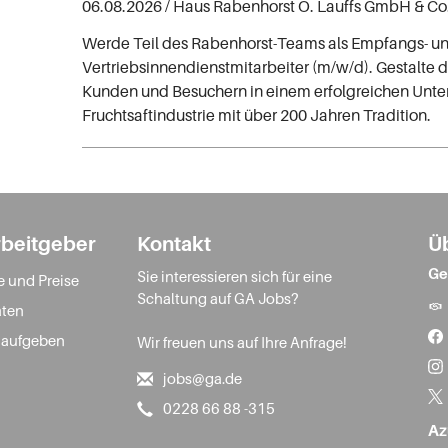
06.08.2026 /
Haus Rabenhorst O. Lauffs GmbH & Co
Werde Teil des Rabenhorst-Teams als Empfangs- u
Vertriebsinnendienstmitarbeiter (m/w/d). Gestalte 
Kunden und Besuchern in einem erfolgreichen Unt
Fruchtsaftindustrie mit über 200 Jahren Tradition.
rbeitgeber
Kontakt
Ü
Ge
Sie interessieren sich für eine
e und Preise
Schaltung auf GA Jobs?
ten
 aufgeben
Wir freuen uns auf Ihre Anfrage!
jobs@ga.de
0228 66 88 -315
Az