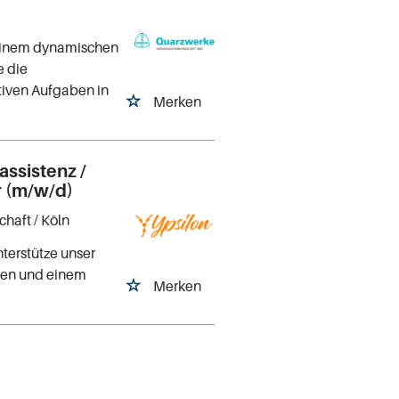
 einem dynamischen
e die
ativen Aufgaben in
Merken
ssistenz /
r (m/w/d)
chaft
/ Köln
nterstütze unser
aben und einem
Merken