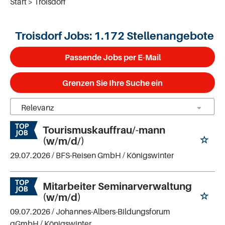
Start
Troisdorf
Troisdorf Jobs:
1.172 Stellenangebote
Passende Jobs per E-Mail
Grenzen Sie Ihre Suche ein
Tourismuskauffrau/-mann
(w/m/d/)
29.07.2026 /
BFS-Reisen GmbH
/ Königswinter
Mitarbeiter Seminarverwaltung
(w/m/d)
09.07.2026 /
Johannes-Albers-Bildungsforum
gGmbH
/ Königswinter