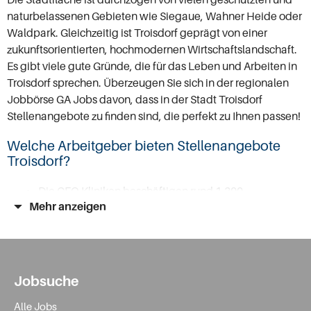
naturbelassenen Gebieten wie Siegaue, Wahner Heide oder
Waldpark. Gleichzeitig ist Troisdorf geprägt von einer
zukunftsorientierten, hochmodernen Wirtschaftslandschaft.
Es gibt viele gute Gründe, die für das Leben und Arbeiten in
Troisdorf sprechen. Überzeugen Sie sich in der regionalen
Jobbörse GA Jobs davon, dass in der Stadt Troisdorf
Stellenangebote zu finden sind, die perfekt zu Ihnen passen!
Welche Arbeitgeber bieten Stellenangebote
Troisdorf?
Die GFO Kliniken beschäftigen rund 1.300
Mehr anzeigen
Mitarbeitende. Sie haben Jobs Troisdorf für
medizinische Fachangestellte
, Ärztinnen und Ärzte,
Physiotherapeutinnen und Psychotherapeuten und
Fachinformatikerinnen und Fachinformatiker für
Systemintegration.
Jobsuche
Bei der Reifenhäuser GmbH & Co. KG Maschinenfabrik
Alle Jobs
mit angeschlossenem Forschungszentrum arbeiten