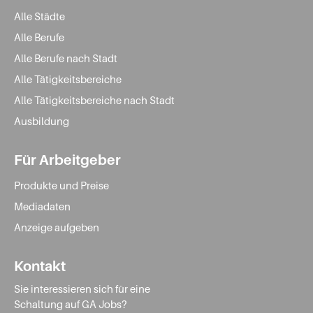
knapp 1.000 Menschen. Die Firma hat
Alle Städte
Stellenangebote für Fachkräfte der Metalltechnik.
Alle Berufe
Stadt Troisdorf Stellenangebote sind auch zahlreich
Alle Berufe nach Stadt
vorhanden: Der
öffentliche Dienst
beschäftigt 700
Alle Tätigkeitsbereiche
Mitarbeiterinnen und Mitarbeiter. Eingestellt werden
Erzieherinnen und Erzieher
und
Alle Tätigkeitsbereiche nach Stadt
Verwaltungsfachangestellte.
Ausbildung
Die Mannstaedt GmbH ist ein
Metallverarbeitungsunternehmen mit 700
Für Arbeitgeber
Beschäftigten. Es bietet aktuelle Jobs Troisdorf für
Zerspanungsmechaniker/innen, Mechatroniker/innen,
Produkte und Preise
Industrie- und
Bürokaufleute
.
Mediadaten
TNT Express GmbH ist ein Postdienstleister mit etwa
Anzeige aufgeben
500 Angestellten. Hier finden sich Stellenangebote in
der Logistik und im Transport.
Kontakt
Bei der Rhein-Sieg Verkehrsgesellschaft mbH arbeiten
460 Menschen. Gesucht sind
Busfahrer/innen
und
Sie interessieren sich für eine
Mediengestalter/innen.
Schaltung auf GA Jobs?