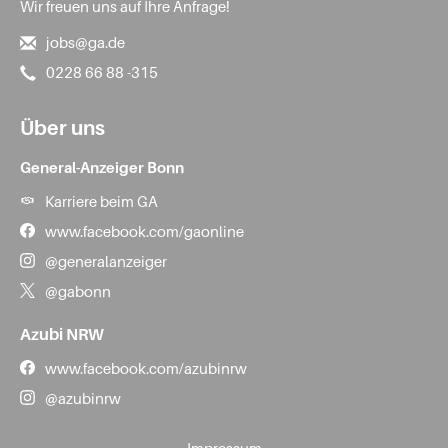
Wir freuen uns auf Ihre Anfrage!
jobs@ga.de
0228 66 88 -315
Über uns
General-Anzeiger Bonn
Karriere beim GA
www.facebook.com/gaonline
@generalanzeiger
@gabonn
Azubi NRW
www.facebook.com/azubinrw
@azubinrw
Impressum