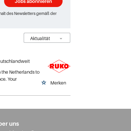
Jobs abonnieren
rhalt des Newsletters gemäß der
eutschlandweit
n the Netherlands to
ce. Your
Merken
ber uns