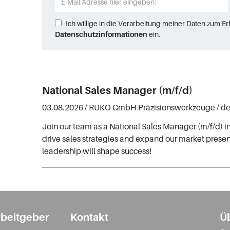
Ich willige in die Verarbeitung meiner Daten zum E
Datenschutzinformationen
ein.
National Sales Manager (m/f/d)
03.08.2026 /
RUKO GmbH Präzisionswerkzeuge
/ d
Join our team as a National Sales Manager (m/f/d) i
drive sales strategies and expand our market presen
leadership will shape success!
rbeitgeber
Kontakt
Ü