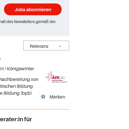
Jobs abonnieren
rhalt des Newsletters gemäß der
)
bH
/ Königswinter
d Nachbereitung von
tischen Bildung
he Bildung (bpb)
Merken
erater:in für