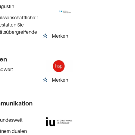
ugustin
issenschaftliche:r
estalten Sie
tätsübergreifende
Merken
hen
ndweit
Merken
mmunikation
Bundesweit
 einem dualen