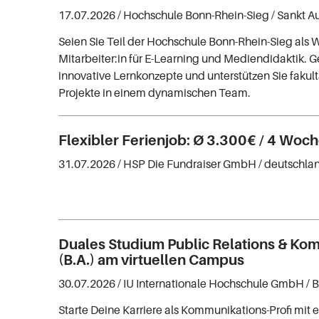
17.07.2026 /
Hochschule Bonn-Rhein-Sieg
/ Sankt A
Seien Sie Teil der Hochschule Bonn-Rhein-Sieg als W
Mitarbeiter:in für E-Learning und Mediendidaktik. G
innovative Lernkonzepte und unterstützen Sie fakul
Projekte in einem dynamischen Team.
Flexibler Ferienjob: Ø 3.300€ / 4 Woc
31.07.2026 /
HSP Die Fundraiser GmbH
/ deutschla
Duales Studium Public Relations & Ko
(B.A.) am virtuellen Campus
30.07.2026 /
IU Internationale Hochschule GmbH
/ 
Starte Deine Karriere als Kommunikations-Profi mit