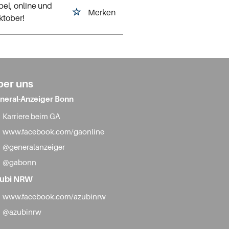
bel, online und
Merken
ktober!
ber uns
neral-Anzeiger Bonn
Karriere beim GA
www.facebook.com/gaonline
@generalanzeiger
@gabonn
ubi NRW
www.facebook.com/azubinrw
@azubinrw