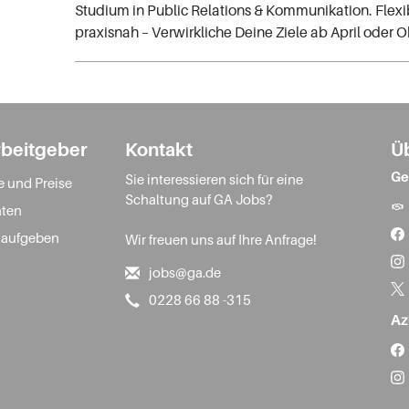
Studium in Public Relations & Kommunikation. Flexi
praxisnah – Verwirkliche Deine Ziele ab April oder O
rbeitgeber
Kontakt
Ü
Ge
Sie interessieren sich für eine
e und Preise
Schaltung auf GA Jobs?
ten
 aufgeben
Wir freuen uns auf Ihre Anfrage!
jobs@ga.de
0228 66 88 -315
Az