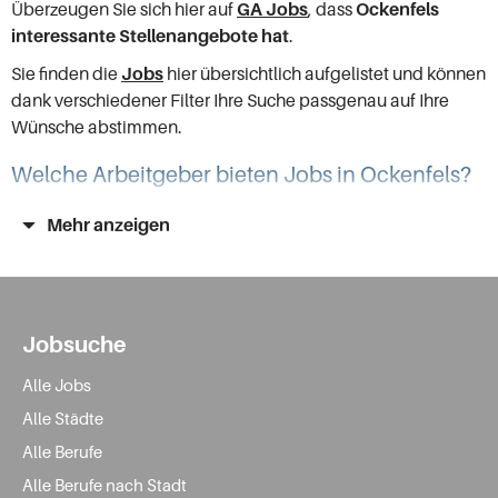
Überzeugen Sie sich hier auf
GA Jobs
, dass
Ockenfels
interessante Stellenangebote hat
.
Sie finden die
Jobs
hier übersichtlich aufgelistet und können
dank verschiedener Filter Ihre Suche passgenau auf Ihre
Wünsche abstimmen.
Welche Arbeitgeber bieten Jobs in Ockenfels?
Die Wirtschaftslandschaft in Ockenfels ist geprägt von
Mehr anzeigen
Handwerksbetrieben jeder Art, insbesondere
Bauhandwerker finden hier Stellenangebote. Auch einige
Industriebetriebe gibt es, die freie Stellenangebote haben
für Fachkräfte im Maschinen- oder Metallbau.
Jobsuche
Weiter sind Dienstleistungs- und Einzelhandelsunternehmen
Alle Jobs
in Ockenfels ansässig. Eine wichtige Rolle in der
Alle Städte
landschaftlich reizvollen Umgebung spielt der
Tourismus
mit diversen Ferienunterkünften und
Gastronomie
. Diese
Alle Berufe
Branche bietet Ihnen gute Jobs, wenn Sie gerne in Teilzeit
Alle Berufe nach Stadt